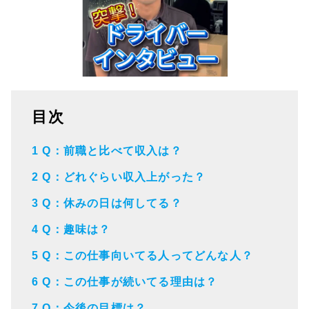
目次
1
Q：前職と比べて収入は？
2
Q：どれぐらい収入上がった？
3
Q：休みの日は何してる？
4
Q：趣味は？
5
Q：この仕事向いてる人ってどんな人？
6
Q：この仕事が続いてる理由は？
7
Q：今後の目標は？