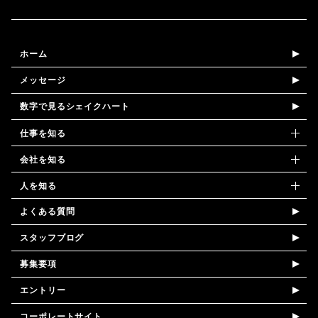
ホーム
メッセージ
数字で見るシェイクハート
仕事を知る
-ドライバーの一日
会社を知る
-安心して働ける理由
-福利厚生
人を知る
よくある質問
-仕事紹介
-パートナー企業
-ドライバーインタビュー
スタッフブログ
-案件情報
-独立サポート
-スタッフ紹介
募集要項
-収入例
-キャリアプラン
エントリー
コーポレートサイト